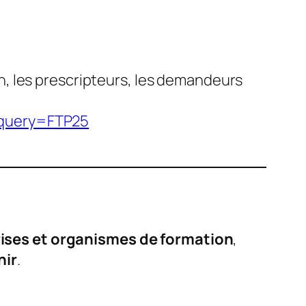
n, les prescripteurs, les demandeurs
?query=FTP25
rises et organismes de formation
,
nir
.