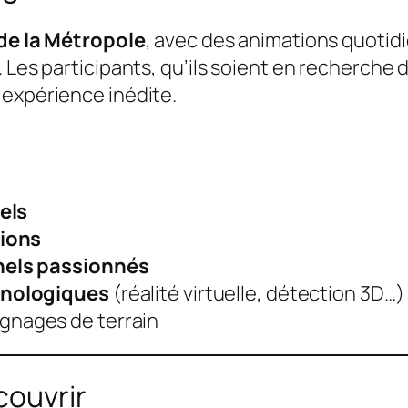
de la Métropole
, avec des animations quotid
 Les participants, qu’ils soient en recherche 
 expérience inédite.
els
tions
nels passionnés
hnologiques
(réalité virtuelle, détection 3D…)
gnages de terrain
couvrir