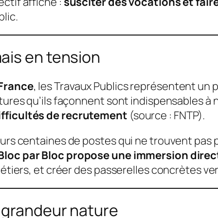
ctif affiché :
susciter des vocations et fair
lic.
ais en tension
 France
, les Travaux Publics représentent un p
ctures qu’ils façonnent sont indispensables à 
ifficultés de recrutement
(source : FNTP).
ieurs centaines de postes qui ne trouvent pa
Bloc par Bloc propose une immersion directe
métiers, et créer des passerelles concrètes vers
 grandeur nature