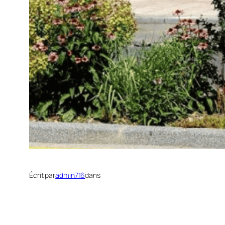
Écrit par
admin716
dans