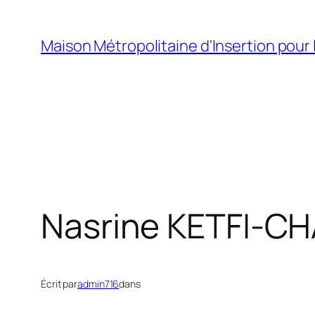
Aller
au
Maison Métropolitaine d'Insertion pour 
contenu
Nasrine KETFI-CH
Écrit par
admin716
dans